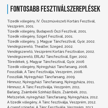
FONTOSABB FESZTIVÁLSZEREPLÉSEK
Tizedik vőlegény, IV. Összművészeti Kortárs Fesztivál,
Veszprém, 2001.
Tizedik vőlegény, Budapesti Őszi Fesztivál, 2001.
Tizedik vőlegény, Sziget Fesztivál, 2001.
Tizedik vőlegény, 3. Magyar Táncfesztivál, Győr, 2002.
Vendégszerető, Thealter, Szeged, 2002.
Vendégszerető, Veszprémi Kortárs Fesztiválon, 2002.
Vendégszerető, ERLAU Táncfesztivál, Eger, 2002.
Töredékek, 5. Magyar Táncfesztivál, Győr, 2006
Tízedik vőlegény, Nyíregyházi Táncfarsang, 2008.
Fosszíliák, A Tánc Fesztiválja, Veszprém, 2008.
Fosszíliák, Nyíregyházi Táncfarsang, 2009.
Himnusz, Nyíregyházi Táncfarsang, Nyíregyháza, 2011.
Himnusz, A Tánc Fesztiválja, Veszprém, 2011.
Barlang, Zsámbéki Színházi Bázis, Zsámbék, 2011.
Metszetek, nyíregyházi Táncfarsang, Nyíregyháza, 2012.
A tizedik vőlegény, A Tánc fesztiválja, Veszprém, 2012.
A csend szigetei, A Tánc Fesztiválja, Veszprém, 2013.