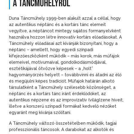
A Táncműhelyről
Duna Táncműhely 1999-ben alakult azzal a céllal, hogy
az autentikus néptánc és a kortárs tánc elemeit
vegyítve, a néptáncot mintegy sajátos formanyelvként
használva hozzon létre innovatív kortárs előadásokat. A
Táncműhely előadásai azt kívánják bizonyítani, hogy a
néptánc – amellett, hogy egyedi színpadi
kifejezőeszközként működik – más korok, más műfajok
elemeivel, motívumaival, gondolkodásmódjával,
esztétikájával ötvözve képesek – a „holt”
hagyományőrzés helyett – továbbvinni és átadni az élő
és megújulni képes tradíciót. Műfajok határán alkotó
társulatként a Táncműhely szélesebb közönséget, a
néptánc és a kortárs tánc iránt érdeklődőket, az
autentikus népzene és az improvizatív (világ)zene híveit,
illetve a korszerű színpadi formákat kedvelő nézőket
egyaránt meg kívánja szólítani.
A Táncműhely változó összetételben működik, tagjai
professzionális táncosok. A darabokat az alkotók és