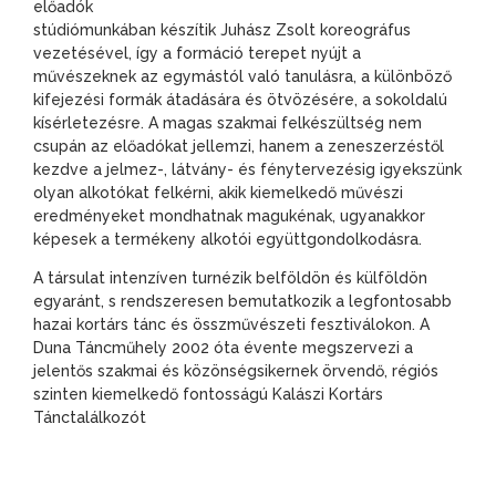
előadók
stúdiómunkában készítik Juhász Zsolt koreográfus
vezetésével, így a formáció terepet nyújt a
művészeknek az egymástól való tanulásra, a különböző
kifejezési formák átadására és ötvözésére, a sokoldalú
kísérletezésre. A magas szakmai felkészültség nem
csupán az előadókat jellemzi, hanem a zeneszerzéstől
kezdve a jelmez-, látvány- és fénytervezésig igyekszünk
olyan alkotókat felkérni, akik kiemelkedő művészi
eredményeket mondhatnak magukénak, ugyanakkor
képesek a termékeny alkotói együttgondolkodásra.
A társulat intenzíven turnézik belföldön és külföldön
egyaránt, s rendszeresen bemutatkozik a legfontosabb
hazai kortárs tánc és összművészeti fesztiválokon. A
Duna Táncműhely 2002 óta évente megszervezi a
jelentős szakmai és közönségsikernek örvendő, régiós
szinten kiemelkedő fontosságú Kalászi Kortárs
Tánctalálkozót