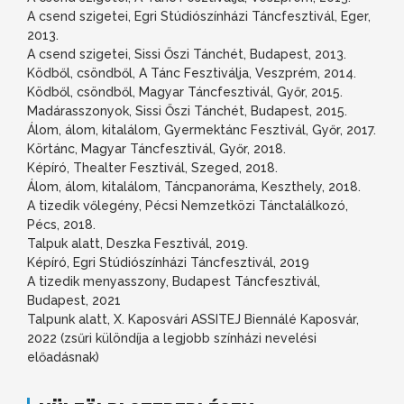
A csend szigetei, Egri Stúdiószínházi Táncfesztivál, Eger,
2013.
A csend szigetei, Sissi Őszi Tánchét, Budapest, 2013.
Ködből, csöndből, A Tánc Fesztiválja, Veszprém, 2014.
Ködből, csöndből, Magyar Táncfesztivál, Győr, 2015.
Madárasszonyok, Sissi Őszi Tánchét, Budapest, 2015.
Álom, álom, kitalálom, Gyermektánc Fesztivál, Győr, 2017.
Körtánc, Magyar Táncfesztivál, Győr, 2018.
Képíró, Thealter Fesztivál, Szeged, 2018.
Álom, álom, kitalálom, Táncpanoráma, Keszthely, 2018.
A tizedik vőlegény, Pécsi Nemzetközi Tánctalálkozó,
Pécs, 2018.
Talpuk alatt, Deszka Fesztivál, 2019.
Képíró, Egri Stúdiószínházi Táncfesztivál, 2019
A tizedik menyasszony, Budapest Táncfesztivál,
Budapest, 2021
Talpunk alatt, X. Kaposvári ASSITEJ Biennálé Kaposvár,
2022 (zsűri különdíja a legjobb színházi nevelési
előadásnak)