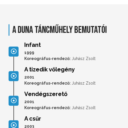
A Duna Táncműhely bemutatói
Infant
1999
Koreográfus-rendező:
Juhász Zsolt
A tizedik vőlegény
2001
Koreográfus-rendező:
Juhász Zsolt
Vendégszerető
2001
Koreográfus-rendező:
Juhász Zsolt
A csűr
2003