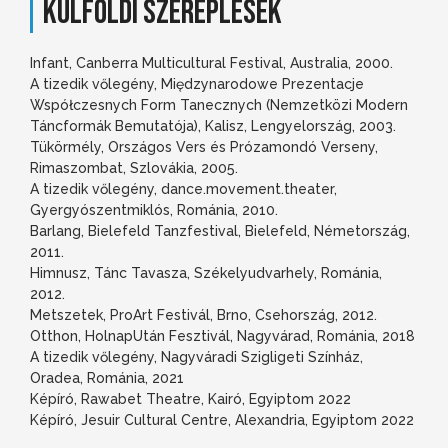
KÜLFÖLDI SZEREPLÉSEK
Infant, Canberra Multicultural Festival, Australia, 2000.
A tizedik vőlegény, Międzynarodowe Prezentacje
Współczesnych Form Tanecznych (Nemzetközi Modern
Táncformák Bemutatója), Kalisz, Lengyelország, 2003.
Tükörmély, Országos Vers és Prózamondó Verseny,
Rimaszombat, Szlovákia, 2005.
A tizedik vőlegény, dance.movement.theater,
Gyergyószentmiklós, Románia, 2010.
Barlang, Bielefeld Tanzfestival, Bielefeld, Németország,
2011.
Himnusz, Tánc Tavasza, Székelyudvarhely, Románia,
2012.
Metszetek, ProArt Festivál, Brno, Csehország, 2012.
Otthon, HolnapUtán Fesztivál, Nagyvárad, Románia, 2018
A tizedik vőlegény, Nagyváradi Szigligeti Színház,
Oradea, Románia, 2021
Képíró, Rawabet Theatre, Kairó, Egyiptom 2022
Képíró, Jesuir Cultural Centre, Alexandria, Egyiptom 2022