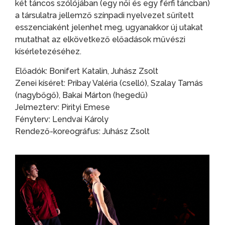
két táncos szólójában (egy női és egy férfi táncban)
a társulatra jellemző színpadi nyelvezet sűrített
esszenciaként jelenhet meg, ugyanakkor új utakat
mutathat az elkövetkező előadások művészi
kísérletezéséhez.
Előadók: Bonifert Katalin, Juhász Zsolt
Zenei kíséret: Pribay Valéria (cselló), Szalay Tamás
(nagybőgő), Bakai Márton (hegedű)
Jelmezterv: Pirityi Emese
Fényterv: Lendvai Károly
Rendező-koreográfus: Juhász Zsolt