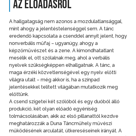
Az előadásról
A hallgatagság nem azonos a mozdulatlansággal,
mint ahogy a jelentéstelenséggel sem. A tánc
eredendő kapcsolata a csenddel annyit jelent, hogy
nonverbális műfaj – ugyanúgy, ahogy a
képzőművészet és a zene. A kimondhatatlant
mesélik el, ott szólalnak meg, ahol a verbális
nyelvek szükségképpen elhallgatnak. A tánc, a
maga érzéki közvetlenségével egy nyelv előtti
világra utalt – még akkor is, ha a színpad
jelentésekkel telített világában mutatkozik meg
előttünk.
A csend szigetei két szólóból és egy duóból álló
produkció, két olyan előadó egyéniség
tolmácsolásában, akik az első pillanattól kezdve
meghatározzák a Duna Táncműhely művészi
működésének arculatát, útkereséseinek irányát. A