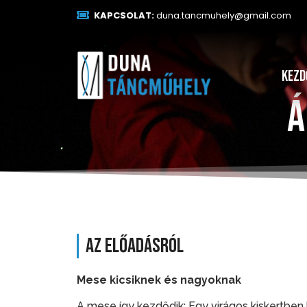
KAPCSOLAT:
duna.tancmuhely@gmail.com
Kezd
Á
Az előadásról
Mese kicsiknek és nagyoknak
A mese így kezdődik: Egy virágos kiskertben h