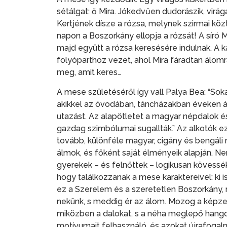
sétálgat: ő Mira. Jókedvűen dudorászik, virága
Kertjének dísze a rózsa, melynek szirmai köz
napon a Boszorkány ellopja a rózsát! A síró M
majd együtt a rózsa keresésére indulnak. A k
folyóparthoz vezet, ahol Mira fáradtan álomra
meg, amit keres…
A mese születéséről így vall Palya Bea: “Sok
akikkel az óvodában, táncházakban éveken á
utazást. Az alapötletet a magyar népdalok é
gazdag szimbólumai sugallták.” Az alkotók ez
tovább, különféle magyar, cigány és bengáli
álmok, és főként saját élményeik alapján. N
gyerekek – és felnőttek – logikusan kövessék
hogy találkozzanak a mese karaktereivel: ki i
ez a Szerelem és a szeretetlen Boszorkány, m
nekünk, s meddig ér az álom. Mozog a képzel
miközben a dalokat, s a néha meglepő hangok
motívumait felhasználó, és azokat újrafogal