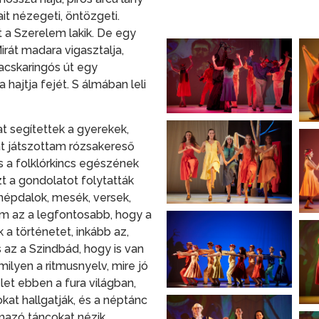
it nézegeti, öntözgeti.
t a Szerelem lakik. De egy
irát madara vigasztalja,
acskaringós út egy
 hajtja fejét. S álmában leli
at segítettek a gyerekek,
t játszottam rózsakereső
s a folklórkincs egészének
t a gondolatot folytatták
 népdalok, mesék, versek,
em az a legfontosabb, hogy a
 a történetet, inkább az,
s az a Szindbád, hogy is van
ilyen a ritmusnyelv, mire jó
et ebben a fura világban,
at hallgatják, és a néptánc
mazó táncokat nézik.