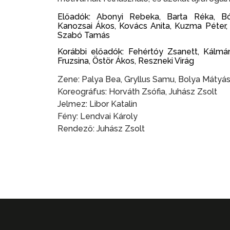
Előadók: Abonyi Rebeka, Barta Réka, Bód
Kanozsai Ákos, Kovács Anita, Kuzma Péter,
Szabó Tamás
Korábbi előadók: Fehértóy Zsanett, Kálmán 
Fruzsina, Östör Ákos, Reszneki Virág
Zene: Palya Bea, Gryllus Samu, Bolya Mátyá
Koreográfus: Horváth Zsófia, Juhász Zsolt
Jelmez: Libor Katalin
Fény: Lendvai Károly
Rendező: Juhász Zsolt