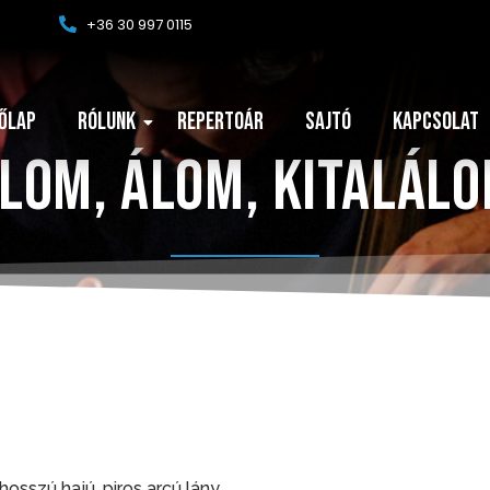
+36 30 997 0115
őlap
Rólunk
Repertoár
Sajtó
Kapcsolat
lom, álom, kitalál
osszú hajú, piros arcú lány